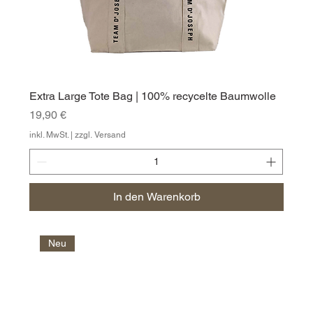
Extra Large Tote Bag | 100% recycelte Baumwolle
Preis
19,90 €
inkl. MwSt.
|
zzgl. Versand
In den Warenkorb
Neu