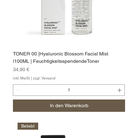
TONER 00 |Hyaluronic Blossom Facial Mist
l100ML | FeuchtigkeitsspendendeToner
Preis
34,90 €
inkl. MwSt.
|
zzgl. Versand
In den Warenkorb
Beliebt