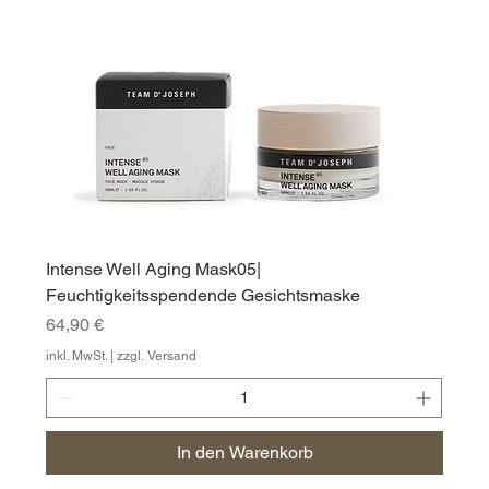
Intense Well Aging Mask05|
Feuchtigkeitsspendende Gesichtsmaske
Preis
64,90 €
inkl. MwSt.
|
zzgl. Versand
In den Warenkorb