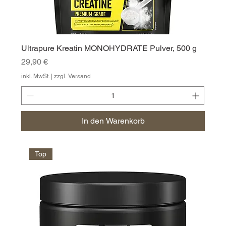
Ultrapure Kreatin MONOHYDRATE Pulver, 500 g
Preis
29,90 €
inkl. MwSt.
|
zzgl. Versand
In den Warenkorb
Top