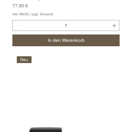
Preis
77,90 €
inkl. MwSt.
|
zzgl. Versand
In den Warenkorb
Neu