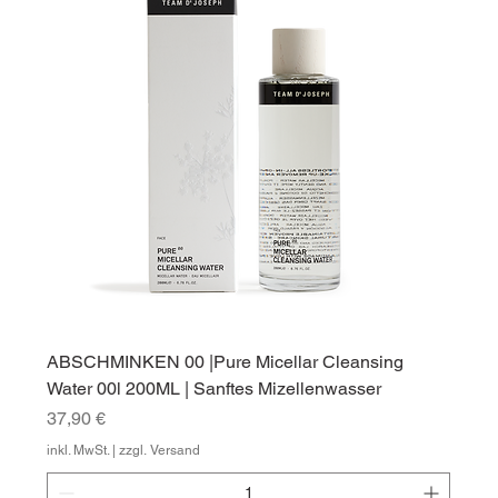
ABSCHMINKEN 00 |Pure Micellar Cleansing
Water 00l 200ML | Sanftes Mizellenwasser
Preis
37,90 €
inkl. MwSt.
|
zzgl. Versand