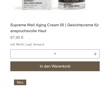
Supreme Well Aging Cream 05 | Gesichtscreme für
anspruchsvolle Haut
Preis
97,90 €
inkl. MwSt.
|
zzgl. Versand
In den Warenkorb
Neu