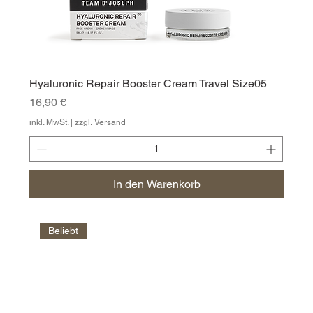
Hyaluronic Repair Booster Cream Travel Size05
Preis
16,90 €
inkl. MwSt.
|
zzgl. Versand
In den Warenkorb
Beliebt