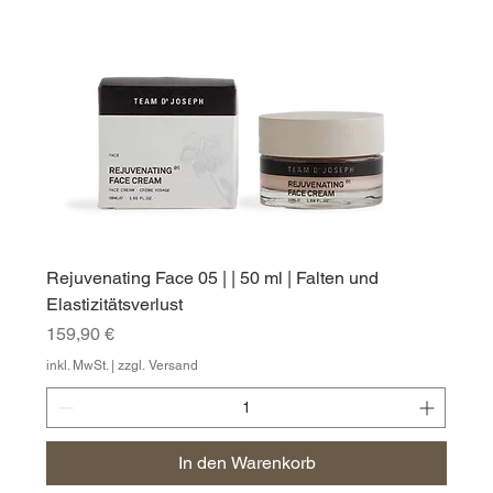
Rejuvenating Face 05 | | 50 ml | Falten und
Elastizitätsverlust
Preis
159,90 €
inkl. MwSt.
|
zzgl. Versand
In den Warenkorb