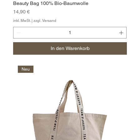
Beauty Bag 100% Bio-Baumwolle
Preis
14,90 €
inkl. MwSt.
|
zzgl. Versand
In den Warenkorb
Neu