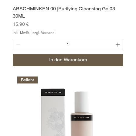
ABSCHMINKEN 00 |Purifying Cleansing Gel03
30ML
Preis
15,90 €
inkl. MwSt.
|
zzgl. Versand
In den Warenkorb
Beliebt