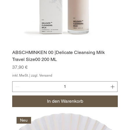
ABSCHMINKEN 00 |Delicate Cleansing Milk
Travel Size00 200 ML
Preis
37,90 €
inkl. MwSt.
|
zzgl. Versand
In den Warenkorb
Neu