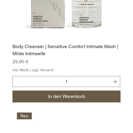
Body Cleanser | Sensitive Comfort Intimate Wash |
Milde Intimseife
Preis
29,90 €
inkl. MwSt.
|
zzgl. Versand
In den Warenkorb
Neu