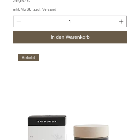
Preis
29,90 €
inkl. MwSt.
|
zzgl. Versand
In den Warenkorb
Beliebt