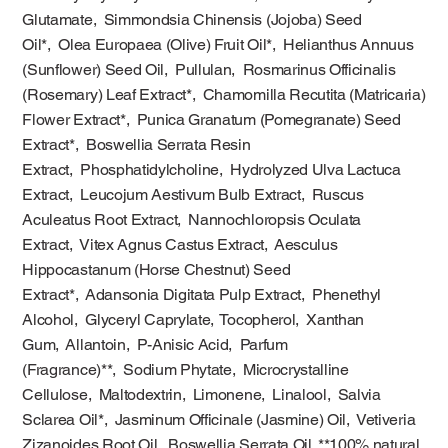
Glutamate, Simmondsia Chinensis (Jojoba) Seed
Oil*, Olea Europaea (Olive) Fruit Oil*, Helianthus Annuus
(Sunflower) Seed Oil, Pullulan, Rosmarinus Officinalis
(Rosemary) Leaf Extract*, Chamomilla Recutita (Matricaria)
Flower Extract*, Punica Granatum (Pomegranate) Seed
Extract*, Boswellia Serrata Resin
Extract, Phosphatidylcholine, Hydrolyzed Ulva Lactuca
Extract, Leucojum Aestivum Bulb Extract, Ruscus
Aculeatus Root Extract, Nannochloropsis Oculata
Extract, Vitex Agnus Castus Extract, Aesculus
Hippocastanum (Horse Chestnut) Seed
Extract*, Adansonia Digitata Pulp Extract, Phenethyl
Alcohol, Glyceryl Caprylate, Tocopherol, Xanthan
Gum, Allantoin, P-Anisic Acid, Parfum
(Fragrance)**, Sodium Phytate, Microcrystalline
Cellulose, Maltodextrin, Limonene, Linalool, Salvia
Sclarea Oil*, Jasminum Officinale (Jasmine) Oil, Vetiveria
Zizanoides Root Oil, Boswellia Serrata Oil. **100% natural