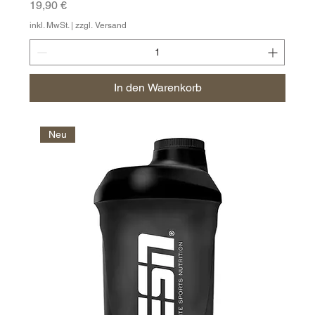
Preis
19,90 €
inkl. MwSt.
|
zzgl. Versand
In den Warenkorb
Neu