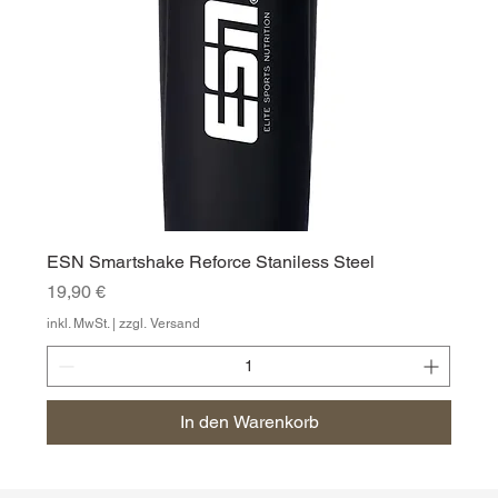
ESN Smartshake Reforce Staniless Steel
Preis
19,90 €
inkl. MwSt.
|
zzgl. Versand
In den Warenkorb