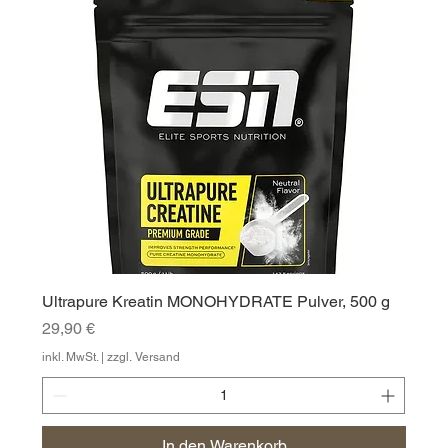
Ultrapure Kreatin MONOHYDRATE Pulver, 500 g
Preis
29,90 €
inkl. MwSt.
|
zzgl. Versand
In den Warenkorb