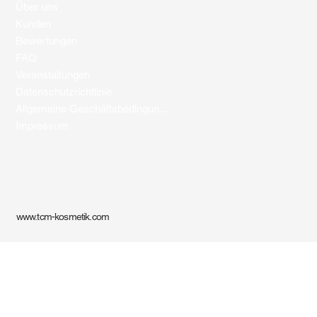
Über uns
Kunden
Bewertungen
FAQ
Veranstaltungen
Datenschutzrichtlinie
Allgemeine Geschäftsbedingungen
Impressum
www.tcm-kosmetik.com