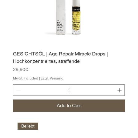
GESICHTSÖL | Age Repair Miracle Drops |
Hochkonzentriertes, straffende
Price
29,90€
MwSt. Included
|
zzgl. Versand
Add to Cart
Beliebt