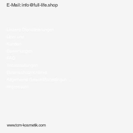
E-Mail:
info@full-life.shop
Unsere Dienstleistungen
Über uns
Kunden
Bewertungen
FAQ
Veranstaltungen
Datenschutzrichtlinie
Allgemeine Geschäftsbedingungen
Impressum
www.tcm-kosmetik.com