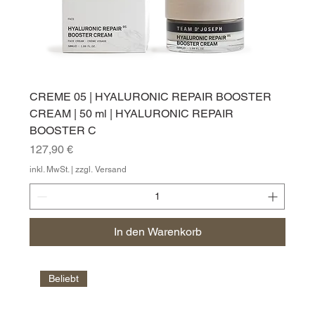
CREME 05 | HYALURONIC REPAIR BOOSTER
CREAM | 50 ml | HYALURONIC REPAIR
BOOSTER C
Preis
127,90 €
inkl. MwSt.
|
zzgl. Versand
In den Warenkorb
Beliebt