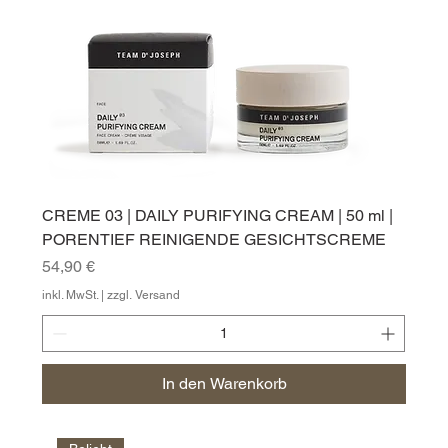
CREME 03 | DAILY PURIFYING CREAM | 50 ml |
PORENTIEF REINIGENDE GESICHTSCREME
Preis
54,90 €
inkl. MwSt.
|
zzgl. Versand
In den Warenkorb