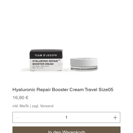
Hyaluronic Repair Booster Cream Travel Size05
Preis
16,90 €
inkl. MwSt.
|
zzgl. Versand
In den Warenkorb