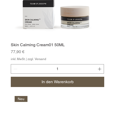
Skin Calming Cream01 50ML
Preis
77,90 €
inkl. MwSt.
|
zzgl. Versand
In den Warenkorb
Neu