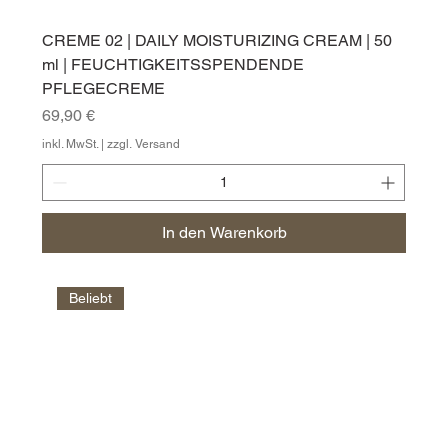
CREME 02 | DAILY MOISTURIZING CREAM | 50
ml | FEUCHTIGKEITSSPENDENDE
PFLEGECREME
Preis
69,90 €
inkl. MwSt.
|
zzgl. Versand
In den Warenkorb
Beliebt