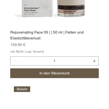
Rejuvenating Face 05 | | 50 ml | Falten und
Elastizitätsverlust
Preis
159,90 €
inkl. MwSt.
|
zzgl. Versand
In den Warenkorb
Beliebt