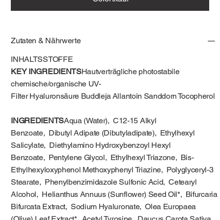
Zutaten & Nährwerte
INHALTSSTOFFE
KEY INGREDIENTS
Hautverträgliche photostabile
chemische/organische UV-
Filter Hyaluronsäure Buddleja Allantoin Sanddorn Tocopherol
INGREDIENTS
Aqua (Water), C12-15 Alkyl
Benzoate, Dibutyl Adipate (Dibutyladipate), Ethylhexyl
Salicylate, Diethylamino Hydroxybenzoyl Hexyl
Benzoate, Pentylene Glycol, Ethylhexyl Triazone, Bis-
Ethylhexyloxyphenol Methoxyphenyl Triazine, Polyglyceryl-3
Stearate, Phenylbenzimidazole Sulfonic Acid, Cetearyl
Alcohol, Helianthus Annuus (Sunflower) Seed Oil*, Bifurcaria
Bifurcata Extract, Sodium Hyaluronate, Olea Europaea
(Olive) Leaf Extract*, Acetyl Tyrosine, Daucus Carota Sativa