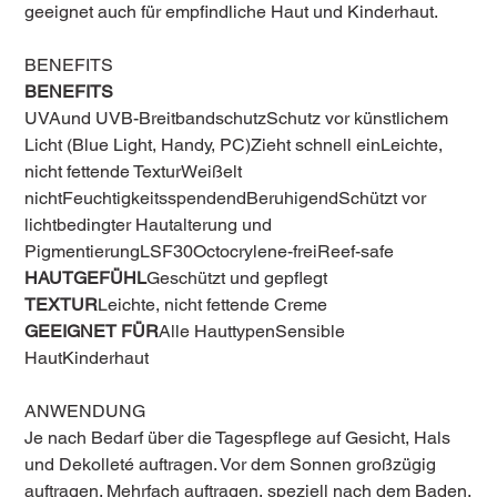
geeignet auch für empfindliche Haut und Kinderhaut.
BENEFITS
BENEFITS
UVAund UVB-BreitbandschutzSchutz vor künstlichem
Licht (Blue Light, Handy, PC)Zieht schnell einLeichte,
nicht fettende TexturWeißelt
nichtFeuchtigkeitsspendendBeruhigendSchützt vor
lichtbedingter Hautalterung und
PigmentierungLSF30Octocrylene-freiReef-safe
HAUTGEFÜHL
Geschützt und gepflegt
TEXTUR
Leichte, nicht fettende Creme
GEEIGNET FÜR
Alle HauttypenSensible
HautKinderhaut
ANWENDUNG
Je nach Bedarf über die Tagespflege auf Gesicht, Hals
und Dekolleté auftragen. Vor dem Sonnen großzügig
auftragen. Mehrfach auftragen, speziell nach dem Baden,