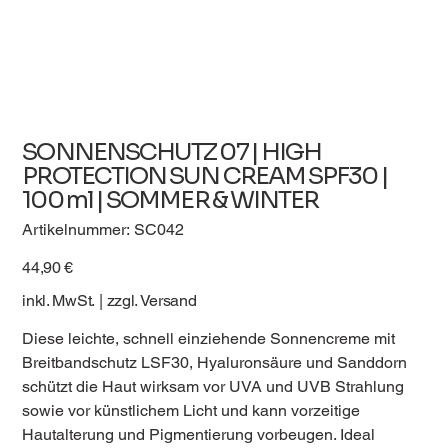
SONNENSCHUTZ 07 | HIGH
PROTECTION SUN CREAM SPF30 |
100 ml | SOMMER & WINTER
Artikelnummer:
Artikelnummer:
SC042
SC042
Preis
44,90 €
inkl. MwSt.
|
zzgl. Versand
Diese leichte, schnell einziehende Sonnencreme mit
Breitbandschutz LSF30, Hyaluronsäure und Sanddorn
schützt die Haut wirksam vor UVA und UVB Strahlung
sowie vor künstlichem Licht und kann vorzeitige
Hautalterung und Pigmentierung vorbeugen. Ideal