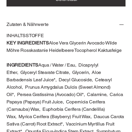
Zutaten & Nährwerte
INHALTSSTOFFE
KEY INGREDIENTS
Aloe Vera Glycerin Avocado Wilde
Möhre Rosskastanie Heidelbeere Tocopherol Kaktusfeige
INGREDIENTS
Aqua / Water / Eau, Dicaprylyl
Ether, Glyceryl Stearate Citrate, Glycerin, Aloe
Barbadensis Leaf Juice*, Decyl Glucoside, Cetearyl
Alcohol, Prunus Amygdalus Dulcis (Sweet Almond)
Oil*, Persea Gratissima (Avocado) Oil*, Calamine, Carica
Papaya (Papaya) Fruit Juice, Copernicia Cerifera
(Carnauba) Wax, Euphorbia Cerifera (Candelilla)
Wax, Myrica Cerifera (Bayberry) Fruit Wax, Daucus Carota
Sativa (Carrot) Root Extract*, Vaccinium Myrtillus Fruit
Extract*, Opuntia Ficus-Indica Stem Extract, Symphytum