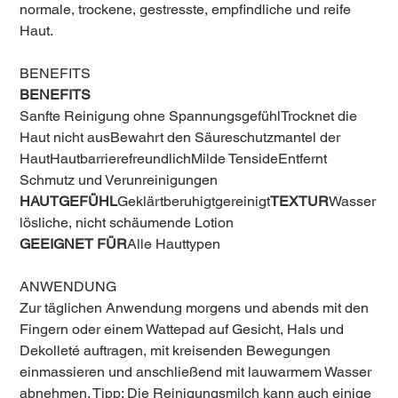
normale, trockene, gestresste, empfindliche und reife
Haut.
BENEFITS
BENEFITS
Sanfte Reinigung ohne SpannungsgefühlTrocknet die
Haut nicht ausBewahrt den Säureschutzmantel der
HautHautbarrierefreundlichMilde TensideEntfernt
Schmutz und Verunreinigungen
HAUTGEFÜHL
Geklärtberuhigtgereinigt
TEXTUR
Wasser
lösliche, nicht schäumende Lotion
GEEIGNET FÜR
Alle Hauttypen
ANWENDUNG
Zur täglichen Anwendung morgens und abends mit den
Fingern oder einem Wattepad auf Gesicht, Hals und
Dekolleté auftragen, mit kreisenden Bewegungen
einmassieren und anschließend mit lauwarmem Wasser
abnehmen. Tipp: Die Reinigungsmilch kann auch einige