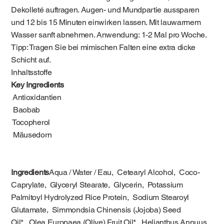
Dekolleté auftragen. Augen- und Mundpartie aussparen
und 12 bis 15 Minuten einwirken lassen. Mit lauwarmem
Wasser sanft abnehmen. Anwendung: 1-2 Mal pro Woche.
Tipp: Tragen Sie bei mimischen Falten eine extra dicke
Schicht auf.
Inhaltsstoffe
Key Ingredients
Antioxidantien
Baobab
Tocopherol
Mäusedorn
Ingredients
Aqua / Water / Eau, Cetearyl Alcohol, Coco-
Caprylate, Glyceryl Stearate, Glycerin, Potassium
Palmitoyl Hydrolyzed Rice Protein, Sodium Stearoyl
Glutamate, Simmondsia Chinensis (Jojoba) Seed
Oil*, Olea Europaea (Olive) Fruit Oil*, Helianthus Annuus