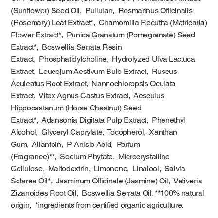
(Sunflower) Seed Oil, Pullulan, Rosmarinus Officinalis
(Rosemary) Leaf Extract*, Chamomilla Recutita (Matricaria)
Flower Extract*, Punica Granatum (Pomegranate) Seed
Extract*, Boswellia Serrata Resin
Extract, Phosphatidylcholine, Hydrolyzed Ulva Lactuca
Extract, Leucojum Aestivum Bulb Extract, Ruscus
Aculeatus Root Extract, Nannochloropsis Oculata
Extract, Vitex Agnus Castus Extract, Aesculus
Hippocastanum (Horse Chestnut) Seed
Extract*, Adansonia Digitata Pulp Extract, Phenethyl
Alcohol, Glyceryl Caprylate, Tocopherol, Xanthan
Gum, Allantoin, P-Anisic Acid, Parfum
(Fragrance)**, Sodium Phytate, Microcrystalline
Cellulose, Maltodextrin, Limonene, Linalool, Salvia
Sclarea Oil*, Jasminum Officinale (Jasmine) Oil, Vetiveria
Zizanoides Root Oil, Boswellia Serrata Oil. **100% natural
origin, *ingredients from certified organic agriculture.