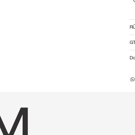
R
G
D
M