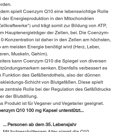
rden.
dem spielt Coenzym Q10 eine lebenswichtige Rolle
i der Energieproduktion in den Mitochondrien
Zellkraftwerke") und trägt somit zur Bildung von ATP,
m Hauptenergieträger der Zellen, bei. Die Coenzym-
0-Konzentration ist daher in den Zellen am höchsten,
 am meisten Energie benötigt wird (Herz, Leber,
eren, Muskeln, Gehirn).
iters kann Coenzym Q10 die Spiegel von diversen
tzündungsmarkern senken. Ebenfalls verbessert es
e Funktion des Gefäßendothels, also der dünnen
skleidungs-Schicht von Blutgefäßen. Diese spielt
ne zentrale Rolle bei der Regulation des Gefäßdrucks
er der Blutstillung.
s Produkt ist für Veganer und Vegetarier geeignet.
enzym Q10 100 mg Kapsel unterstützt...
... Personen ab dem 35. Lebensjahr
Mit fortgeschrittenem Alter nimmt die Q10