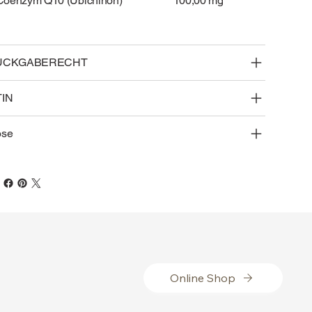
Coenzym Q10 (Ubichinon)
100,00 mg
ÜCKGABERECHT
TIN
ose
Online Shop