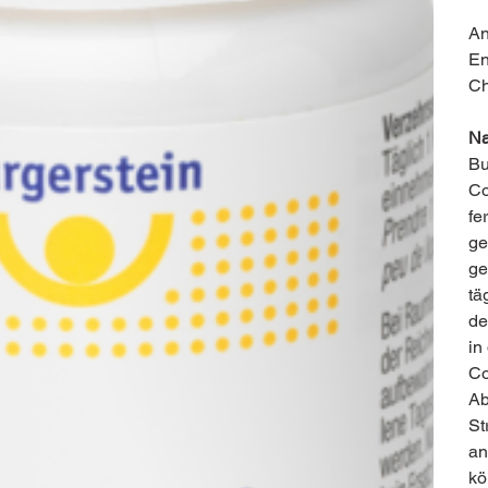
An
En
Ch
Na
Bu
Co
fe
ge
ge
tä
de
in
Co
Ab
St
an
kö