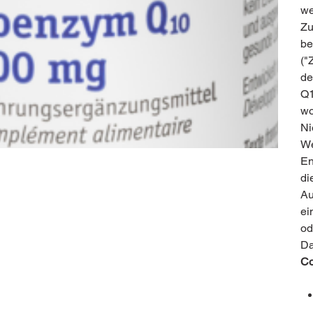
we
Zu
be
("
de
Q1
wo
Ni
We
En
di
Au
ei
od
Da
Co