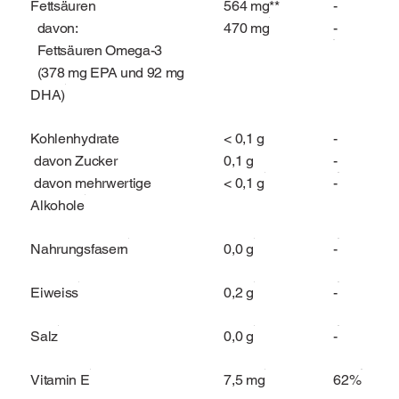
Fettsäuren
564 mg**
-
davon:
470 mg
-
Fettsäuren Omega-3
(378 mg EPA und 92 mg
DHA)
Kohlenhydrate
< 0,1 g
-
davon Zucker
0,1 g
-
davon mehrwertige
< 0,1 g
-
Alkohole
Nahrungsfasern
0,0 g
-
Eiweiss
0,2 g
-
Salz
0,0 g
-
Vitamin E
7,5 mg
62%