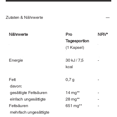
Zutaten & Nährwerte
Nährwerte
Pro
NRV*
Tagesportion
(1 Kapsel)
Energie
30 kJ / 7,5
-
kcal
Fett
0,7 g
-
davon:
gesättigte Fettsäuren
14 mg**
-
einfach ungesättigte
28 mg**
-
Fettsäuren
651 mg**
-
mehrfach ungesättigte