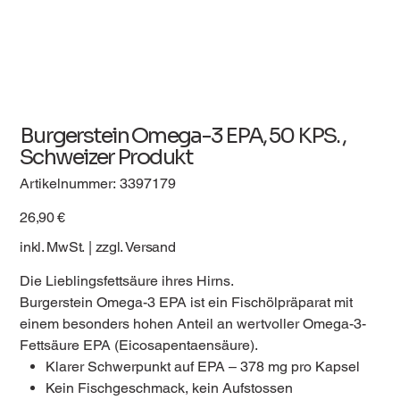
Burgerstein Omega-3 EPA, 50 KPS. ,
Schweizer Produkt
Artikelnummer:
Artikelnummer:
3397179
3397179
Preis
26,90 €
inkl. MwSt.
|
zzgl. Versand
Die Lieblingsfettsäure ihres Hirns.
Burgerstein Omega-3 EPA ist ein Fischölpräparat mit
einem besonders hohen Anteil an wertvoller Omega-3-
Fettsäure EPA (Eicosapentaensäure).
Klarer Schwerpunkt auf EPA – 378 mg pro Kapsel
Kein Fischgeschmack, kein Aufstossen