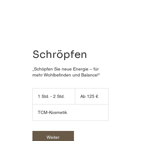
Schröpfen
„Schöpfen Sie neue Energie – für
mehr Wohlbefinden und Balance!“
Ab
125
1 Std. - 2 Std.
1
Ab 125 €
Euro
S
t
TCM-Kosmetik
d
-
2
S
Weiter
t