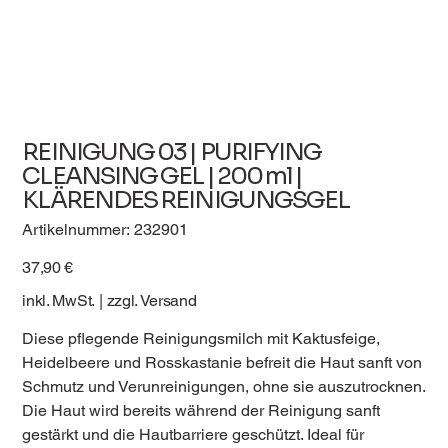
REINIGUNG 03 | PURIFYING
CLEANSING GEL | 200 ml |
KLÄRENDES REINIGUNGSGEL
Artikelnummer:
Artikelnummer:
232901
232901
Preis
37,90 €
inkl. MwSt.
|
zzgl. Versand
Diese pflegende Reinigungsmilch mit Kaktusfeige,
Heidelbeere und Rosskastanie befreit die Haut sanft von
Schmutz und Verunreinigungen, ohne sie auszutrocknen.
Die Haut wird bereits während der Reinigung sanft
gestärkt und die Hautbarriere geschützt. Ideal für