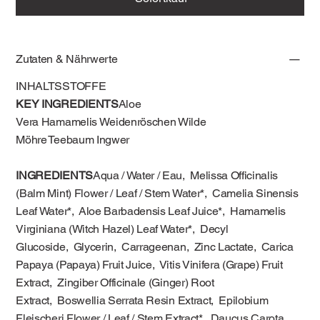
Zutaten & Nährwerte
INHALTSSTOFFE
KEY INGREDIENTS
Aloe
Vera Hamamelis Weidenröschen Wilde
Möhre Teebaum Ingwer
INGREDIENTS
Aqua / Water / Eau, Melissa Officinalis
(Balm Mint) Flower / Leaf / Stem Water*, Camelia Sinensis
Leaf Water*, Aloe Barbadensis Leaf Juice*, Hamamelis
Virginiana (Witch Hazel) Leaf Water*, Decyl
Glucoside, Glycerin, Carrageenan, Zinc Lactate, Carica
Papaya (Papaya) Fruit Juice, Vitis Vinifera (Grape) Fruit
Extract, Zingiber Officinale (Ginger) Root
Extract, Boswellia Serrata Resin Extract, Epilobium
Fleischeri Flower / Leaf / Stem Extract*, Daucus Carota