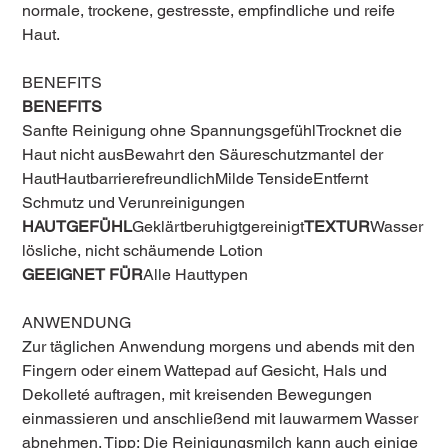
normale, trockene, gestresste, empfindliche und reife
Haut.
BENEFITS
BENEFITS
Sanfte Reinigung ohne SpannungsgefühlTrocknet die
Haut nicht ausBewahrt den Säureschutzmantel der
HautHautbarrierefreundlichMilde TensideEntfernt
Schmutz und Verunreinigungen
HAUTGEFÜHL
Geklärtberuhigtgereinigt
TEXTUR
Wasser
lösliche, nicht schäumende Lotion
GEEIGNET FÜR
Alle Hauttypen
ANWENDUNG
Zur täglichen Anwendung morgens und abends mit den
Fingern oder einem Wattepad auf Gesicht, Hals und
Dekolleté auftragen, mit kreisenden Bewegungen
einmassieren und anschließend mit lauwarmem Wasser
abnehmen. Tipp: Die Reinigungsmilch kann auch einige