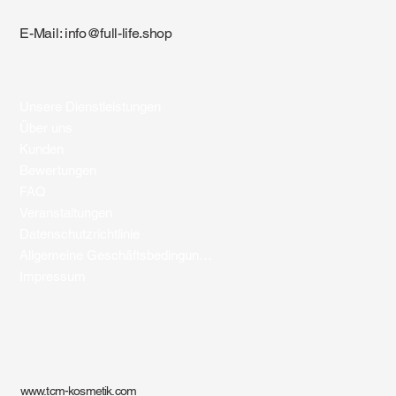
E-Mail:
info@full-life.shop
Unsere Dienstleistungen
Über uns
Kunden
Bewertungen
FAQ
Veranstaltungen
Datenschutzrichtlinie
Allgemeine Geschäftsbedingungen
Impressum
www.tcm-kosmetik.com