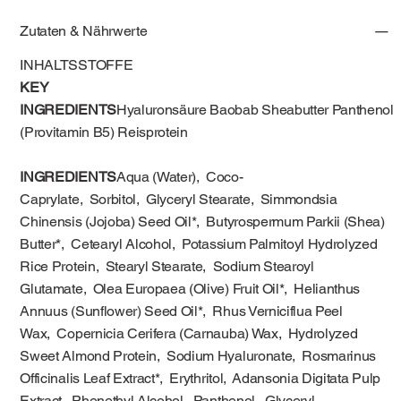
Zutaten & Nährwerte
INHALTSSTOFFE
KEY
INGREDIENTS
Hyaluronsäure Baobab Sheabutter Panthenol
(Provitamin B5) Reisprotein
INGREDIENTS
Aqua (Water), Coco-
Caprylate, Sorbitol, Glyceryl Stearate, Simmondsia
Chinensis (Jojoba) Seed Oil*, Butyrospermum Parkii (Shea)
Butter*, Cetearyl Alcohol, Potassium Palmitoyl Hydrolyzed
Rice Protein, Stearyl Stearate, Sodium Stearoyl
Glutamate, Olea Europaea (Olive) Fruit Oil*, Helianthus
Annuus (Sunflower) Seed Oil*, Rhus Verniciflua Peel
Wax, Copernicia Cerifera (Carnauba) Wax, Hydrolyzed
Sweet Almond Protein, Sodium Hyaluronate, Rosmarinus
Officinalis Leaf Extract*, Erythritol, Adansonia Digitata Pulp
Extract, Phenethyl Alcohol, Panthenol, Glyceryl