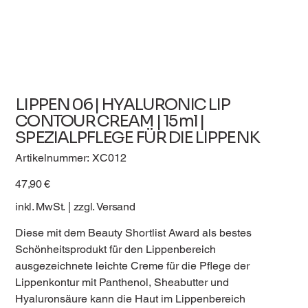
LIPPEN 06 | HYALURONIC LIP
CONTOUR CREAM | 15 ml |
SPEZIALPFLEGE FÜR DIE LIPPENK
Artikelnummer:
Artikelnummer:
XC012
XC012
Preis
47,90 €
inkl. MwSt.
|
zzgl. Versand
Diese mit dem Beauty Shortlist Award als bestes
Schönheitsprodukt für den Lippenbereich
ausgezeichnete leichte Creme für die Pflege der
Lippenkontur mit Panthenol, Sheabutter und
Hyaluronsäure kann die Haut im Lippenbereich