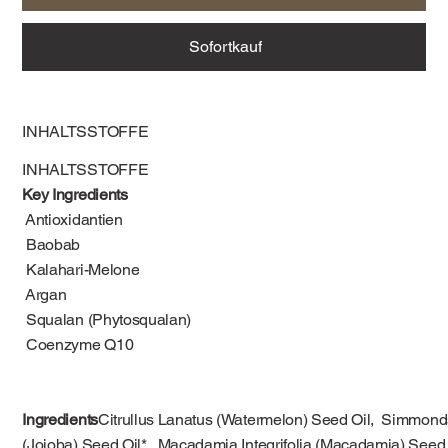
Sofortkauf
INHALTSSTOFFE
INHALTSSTOFFE
Key Ingredients
Antioxidantien
Baobab
Kalahari-Melone
Argan
Squalan (Phytosqualan)
Coenzyme Q10
Ingredients
Citrullus Lanatus (Watermelon) Seed Oil, Simmond
(Jojoba) Seed Oil*, Macadamia Integrifolia (Macadamia) Seed