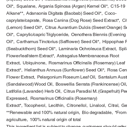
Oil*, Squalane, Argania Spinosa (Argan) Kernel Oil*, C15-19
Alkane**, Adansonia Digitata (Baobab) Seed Oil*, Coco-
caprylate/caprate, Rosa Canina (Dog Rose) Seed Extract*, Ci
(Lemon) Seed Oil*, Citrus Aurantium Dulcis (Sweet Orange) 
Oil*, Caprylic/capric Triglyceride, Oenothera Biennis (Evening
Oil*, Carthamus Tinctorius (Safflower) Seed Oil*, Hippopha
(Seabuckthorn) Seed Oil*, Laminaria Ochroleuca Extract, Spi
Flower/leaf/stem Extract*, Astragalus Membranaceus Root
Extract, Ubiquinone, Rosmarinus Officinalis (Rosemary) Leaf
Extract*, Helianthus Annuus (Sunflower) Seed Oil*, Rosa Cent
Flower Extract, Pelargonium Roseum Leaf Oil, Santalum Aus
(Sandalwood) Wood Oil, Boswellia Serrata (Frankincense) Oi
Latifolia (Lavander) Herb Oil, Citrus Paradisi M. (Grapefruit) Pee
Expressed, Rosmarinus Officinalis (Rosemary)
Extract*, Tocopherol, Lecithin, Citronellol, Linalool, Citral, 
**Renewable and 100% natural origin, Bio degradable, *From
agriculture, 100% natural origin of total
This ingredient list is subject to change. customers should refer