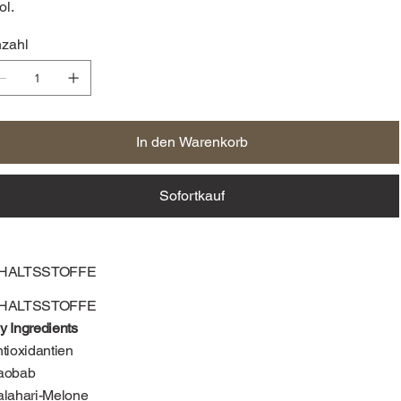
ol.
zahl
In den Warenkorb
Sofortkauf
NHALTSSTOFFE
NHALTSSTOFFE
y Ingredients
tioxidantien
aobab
lahari-Melone