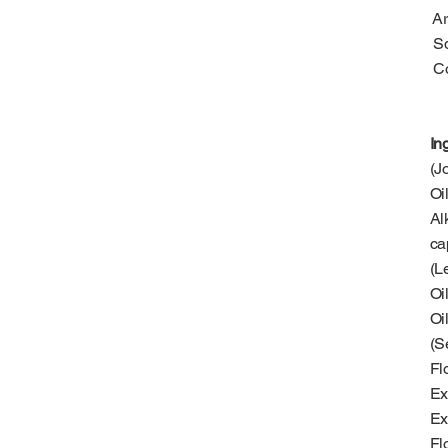
Ar
Sq
C
In
(J
Oi
Al
ca
(L
Oi
Oi
(S
Fl
Ex
Ex
Fl