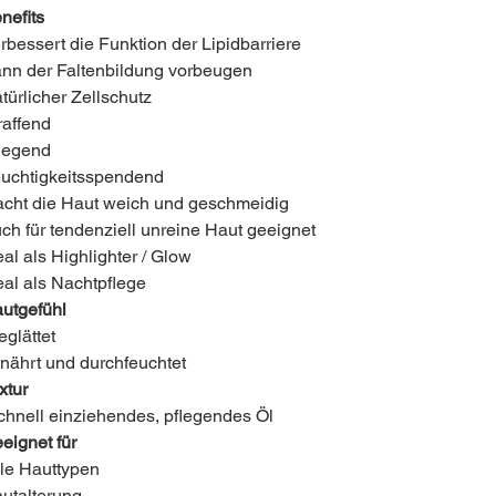
nefits
rbessert die Funktion der Lipidbarriere
nn der Faltenbildung vorbeugen
türlicher Zellschutz
raffend
legend
uchtigkeitsspendend
cht die Haut weich und geschmeidig
ch für tendenziell unreine Haut geeignet
eal als Highlighter / Glow
eal als Nachtpflege
utgefühl
glättet
nährt und durchfeuchtet
xtur
hnell einziehendes, pflegendes Öl
eignet für
le Hauttypen
utalterung