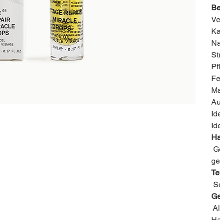
Be
Ve
Ka
Na
St
Pf
Fe
Ma
Au
Id
Id
Ha
Ge
ge
Te
Sc
Ge
Al
Ha