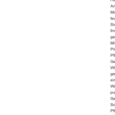
A
Mo
fe
Si
Ih
ge
Mi
Pl
Pf
Ge
Wi
ge
ei
Wa
pu
Ge
Sc
Pf