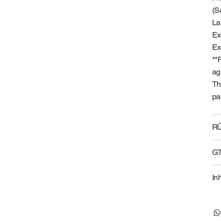
(S
La
Ex
Ex
**
ag
Th
pa
R
G
In