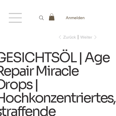
Anmelden
Zurück
Weiter
GESICHTSÖL | Age
Repair Miracle
Drops |
Hochkonzentriertes,
straffende