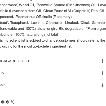
andalwood) Wood Oil, Boswellia Serrata (Frankincense) Oil, Lav
tifolia (Lavander) Herb Oil, Citrus Paradisi M. (Grapefruit) Peel Oil
pressed, Rosmarinus Officinalis (Rosemary)
tract*, Tocopherol, Lecithin, Citronellol, Linalool, Citral, Gerani
Renewable and 100% natural origin, Bio degradable, *From organ
riculture, 100% natural origin of total
is ingredient list is subject to change. customers should refer to the
ckaging for the most up-to-date ingredient list.
ÜCKGABERECHT
TIN
halt