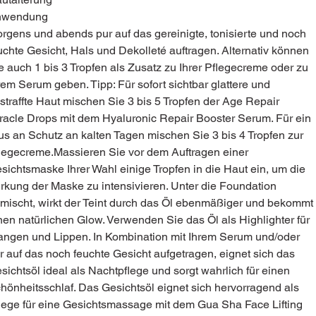
nwendung
rgens und abends pur auf das gereinigte, tonisierte und noch
uchte Gesicht, Hals und Dekolleté auftragen. Alternativ können
e auch 1 bis 3 Tropfen als Zusatz zu Ihrer Pflegecreme oder zu
rem Serum geben. Tipp: Für sofort sichtbar glattere und
straffte Haut mischen Sie 3 bis 5 Tropfen der Age Repair
racle Drops mit dem Hyaluronic Repair Booster Serum. Für ein
us an Schutz an kalten Tagen mischen Sie 3 bis 4 Tropfen zur
legecreme.Massieren Sie vor dem Auftragen einer
sichtsmaske Ihrer Wahl einige Tropfen in die Haut ein, um die
rkung der Maske zu intensivieren. Unter die Foundation
mischt, wirkt der Teint durch das Öl ebenmäßiger und bekommt
nen natürlichen Glow. Verwenden Sie das Öl als Highlighter für
ngen und Lippen. In Kombination mit Ihrem Serum und/oder
r auf das noch feuchte Gesicht aufgetragen, eignet sich das
sichtsöl ideal als Nachtpflege und sorgt wahrlich für einen
hönheitsschlaf. Das Gesichtsöl eignet sich hervorragend als
lege für eine Gesichtsmassage mit dem Gua Sha Face Lifting