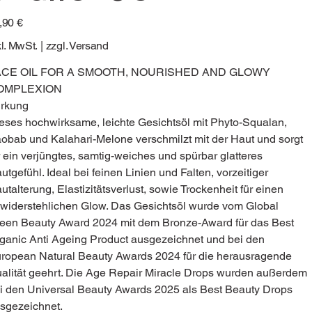
s
,90 €
kl. MwSt.
|
zzgl. Versand
ACE OIL FOR A SMOOTH, NOURISHED AND GLOWY
OMPLEXION
rkung
eses hochwirksame, leichte Gesichtsöl mit Phyto-Squalan,
obab und Kalahari-Melone verschmilzt mit der Haut und sorgt
r ein verjüngtes, samtig-weiches und spürbar glatteres
utgefühl. Ideal bei feinen Linien und Falten, vorzeitiger
utalterung, Elastizitätsverlust, sowie Trockenheit für einen
widerstehlichen Glow. Das Gesichtsöl wurde vom Global
een Beauty Award 2024 mit dem Bronze-Award für das Best
ganic Anti Ageing Product ausgezeichnet und bei den
ropean Natural Beauty Awards 2024 für die herausragende
alität geehrt. Die Age Repair Miracle Drops wurden außerdem
i den Universal Beauty Awards 2025 als Best Beauty Drops
sgezeichnet.