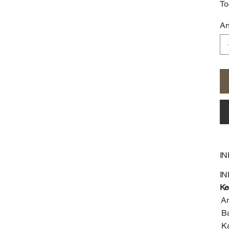
To
An
I
I
Ke
An
B
Ka