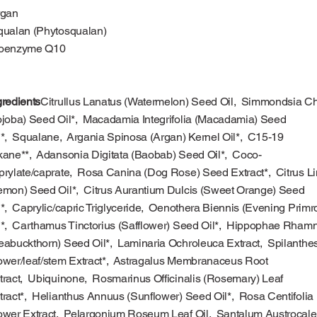
gan
ualan (Phytosqualan)
oenzyme Q10
gredients
Citrullus Lanatus (Watermelon) Seed Oil, Simmondsia C
ojoba) Seed Oil*, Macadamia Integrifolia (Macadamia) Seed
l*, Squalane, Argania Spinosa (Argan) Kernel Oil*, C15-19
kane**, Adansonia Digitata (Baobab) Seed Oil*, Coco-
prylate/caprate, Rosa Canina (Dog Rose) Seed Extract*, Citrus L
emon) Seed Oil*, Citrus Aurantium Dulcis (Sweet Orange) Seed
l*, Caprylic/capric Triglyceride, Oenothera Biennis (Evening Primr
l*, Carthamus Tinctorius (Safflower) Seed Oil*, Hippophae Rham
eabuckthorn) Seed Oil*, Laminaria Ochroleuca Extract, Spilanthe
ower/leaf/stem Extract*, Astragalus Membranaceus Root
tract, Ubiquinone, Rosmarinus Officinalis (Rosemary) Leaf
tract*, Helianthus Annuus (Sunflower) Seed Oil*, Rosa Centifolia
ower Extract, Pelargonium Roseum Leaf Oil, Santalum Austrocal