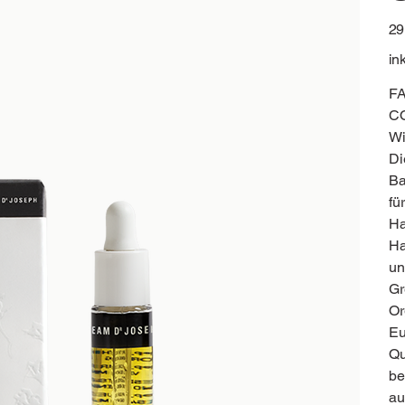
Prei
29
in
F
C
Wi
Di
Ba
fü
Ha
Ha
un
Gr
Or
Eu
Qu
be
au