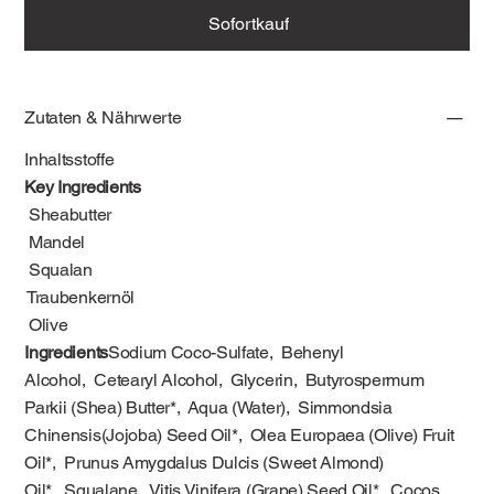
Sofortkauf
Zutaten & Nährwerte
Inhaltsstoffe
Key Ingredients
Sheabutter
Mandel
Squalan
Traubenkernöl
Olive
Ingredients
Sodium Coco-Sulfate, Behenyl
Alcohol, Cetearyl Alcohol, Glycerin, Butyrospermum
Parkii (Shea) Butter*, Aqua (Water), Simmondsia
Chinensis(Jojoba) Seed Oil*, Olea Europaea (Olive) Fruit
Oil*, Prunus Amygdalus Dulcis (Sweet Almond)
Oil*, Squalane, Vitis Vinifera (Grape) Seed Oil*, Cocos