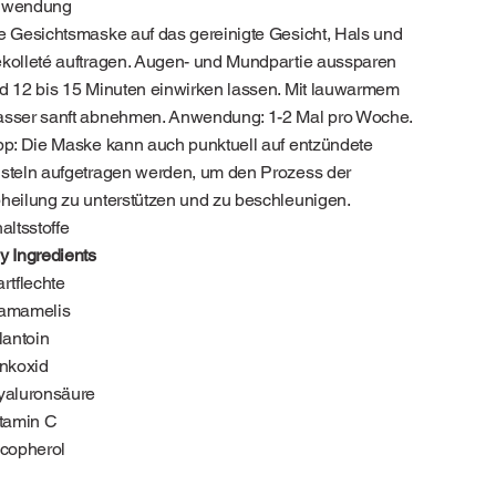
nwendung
e Gesichtsmaske auf das gereinigte Gesicht, Hals und
kolleté auftragen. Augen- und Mundpartie aussparen
d 12 bis 15 Minuten einwirken lassen. Mit lauwarmem
sser sanft abnehmen. Anwendung: 1-2 Mal pro Woche.
pp: Die Maske kann auch punktuell auf entzündete
steln aufgetragen werden, um den Prozess der
heilung zu unterstützen und zu beschleunigen.
haltsstoffe
y Ingredients
rtflechte
mamelis
lantoin
nkoxid
aluronsäure
tamin C
copherol