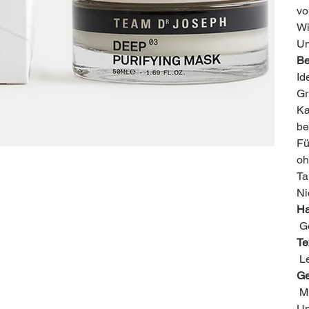
vo
Wi
Un
Be
Id
Gr
Ka
be
Fü
oh
Ta
Ni
Ha
Ge
Te
Le
Ge
Mi
Un