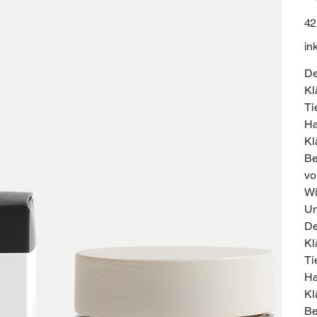
Prei
42
in
De
Kl
Ti
Ha
Kl
Be
vo
Wi
Un
De
Kl
Ti
Ha
Kl
Be