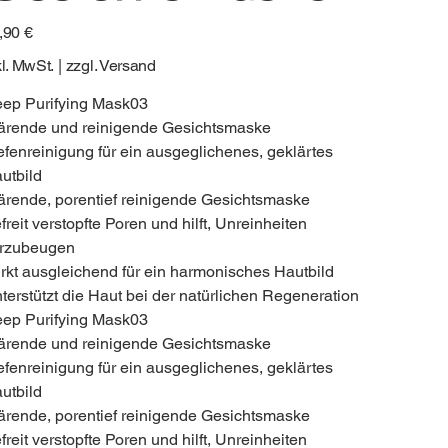
s
,90 €
kl. MwSt.
|
zzgl. Versand
ep Purifying Mask03
ärende und reinigende Gesichtsmaske
efenreinigung für ein ausgeglichenes, geklärtes
utbild
ärende, porentief reinigende Gesichtsmaske
freit verstopfte Poren und hilft, Unreinheiten
rzubeugen
rkt ausgleichend für ein harmonisches Hautbild
terstützt die Haut bei der natürlichen Regeneration
ep Purifying Mask03
ärende und reinigende Gesichtsmaske
efenreinigung für ein ausgeglichenes, geklärtes
utbild
ärende, porentief reinigende Gesichtsmaske
freit verstopfte Poren und hilft, Unreinheiten