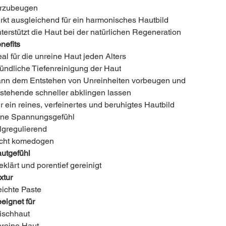
rzubeugen
rkt ausgleichend für ein harmonisches Hautbild
terstützt die Haut bei der natürlichen Regeneration
nefits
eal für die unreine Haut jeden Alters
ündliche Tiefenreinigung der Haut
nn dem Entstehen von Unreinheiten vorbeugen und
stehende schneller abklingen lassen
r ein reines, verfeinertes und beruhigtes Hautbild
ne Spannungsgefühl
lgregulierend
cht komedogen
utgefühl
klärt und porentief gereinigt
xtur
ichte Paste
eignet für
schhaut
reine Haut