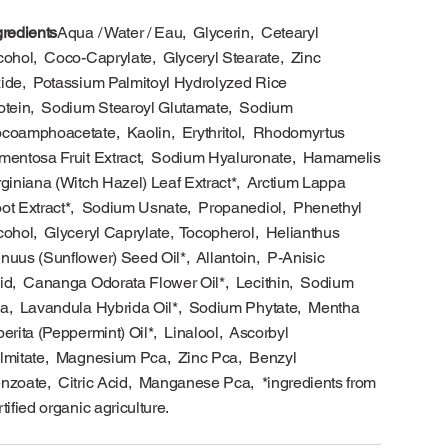
gredients
Aqua / Water / Eau, Glycerin, Cetearyl
cohol, Coco-Caprylate, Glyceryl Stearate, Zinc
ide, Potassium Palmitoyl Hydrolyzed Rice
otein, Sodium Stearoyl Glutamate, Sodium
coamphoacetate, Kaolin, Erythritol, Rhodomyrtus
mentosa Fruit Extract, Sodium Hyaluronate, Hamamelis
rginiana (Witch Hazel) Leaf Extract*, Arctium Lappa
ot Extract*, Sodium Usnate, Propanediol, Phenethyl
cohol, Glyceryl Caprylate, Tocopherol, Helianthus
nuus (Sunflower) Seed Oil*, Allantoin, P-Anisic
id, Cananga Odorata Flower Oil*, Lecithin, Sodium
a, Lavandula Hybrida Oil*, Sodium Phytate, Mentha
perita (Peppermint) Oil*, Linalool, Ascorbyl
lmitate, Magnesium Pca, Zinc Pca, Benzyl
nzoate, Citric Acid, Manganese Pca, *ingredients from
rtified organic agriculture.