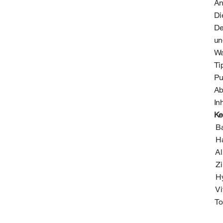
A
Di
De
un
Wa
Ti
Pu
Ab
In
Ke
Ba
Ha
Al
Zi
Hy
Vi
To