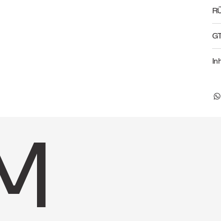
R
G
In
M