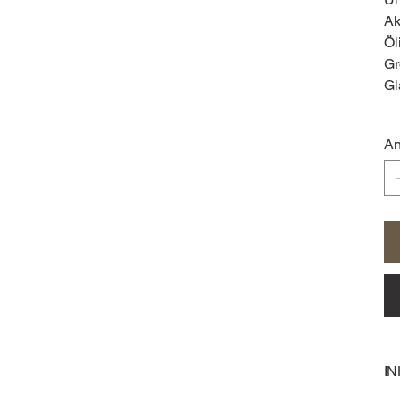
Ak
Öl
Gr
Gl
An
I