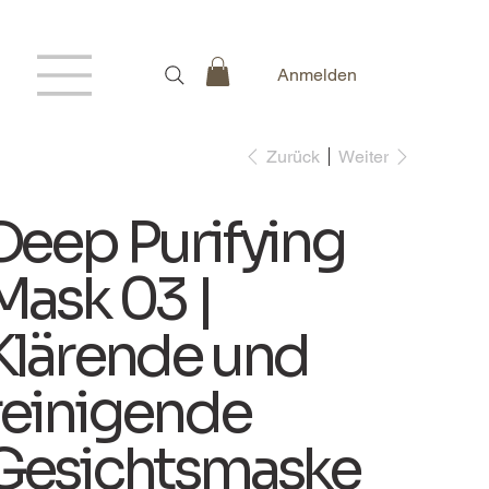
Anmelden
Zurück
Weiter
Deep Purifying
Mask 03 |
Klärende und
reinigende
Gesichtsmaske