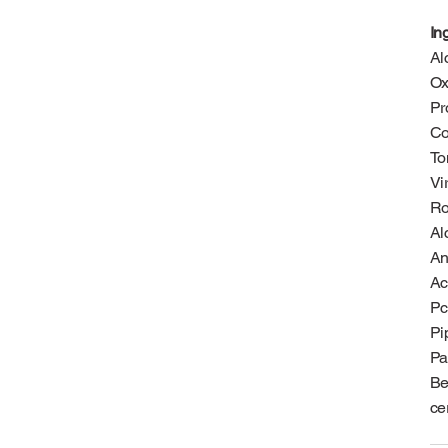
In
Al
Ox
Pr
Co
To
Vi
Ro
Al
An
Ac
Pc
Pi
Pa
Be
ce